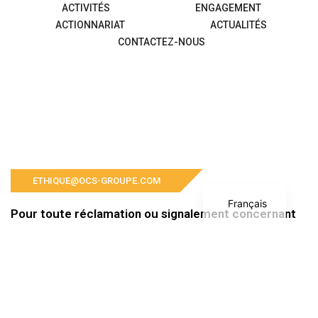
ACTIVITÉS
ENGAGEMENT
ACTIONNARIAT
ACTUALITÉS
CONTACTEZ-NOUS
English
ETHIQUE@OCS-GROUPE.COM
Français
Pour toute réclamation ou signalement concernant
le Groupe OCS et ses filiales, veuillez nous contacter
à l’adresse suivante