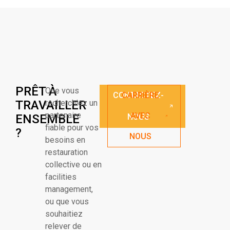
PRÊT À
Que vous
CONTACTEZ-
CARRIÈRE
TRAVAILLER
recherchiez un
partenaire
AVEC
ENSEMBLE
NOUS
fiable pour vos
?
NOUS
besoins en
restauration
collective ou en
facilities
management,
ou que vous
souhaitiez
relever de