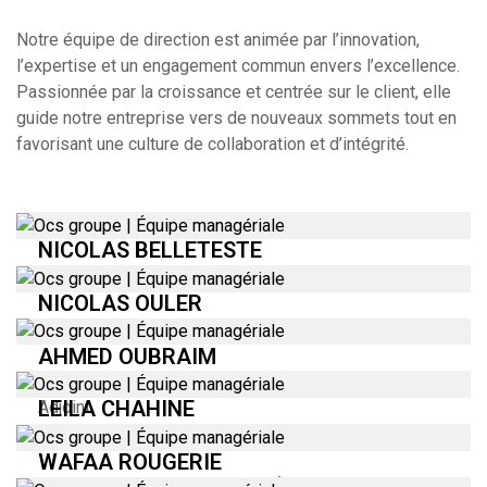
Notre équipe de direction est animée par l’innovation,
l’expertise et un engagement commun envers l’excellence.
Passionnée par la croissance et centrée sur le client, elle
guide notre entreprise vers de nouveaux sommets tout en
favorisant une culture de collaboration et d’intégrité.
NICOLAS BELLETESTE
Administrateur Directeur Général
NICOLAS OULER
Directeur Général Adjoint - Groupe
AHMED OUBRAIM
Conseiller de la direction générale - Directeur Général
LEILA CHAHINE
Adjoint
DGA SENEGAL
WAFAA ROUGERIE
Directrice générale Associée - À Deux Pas - Maroc