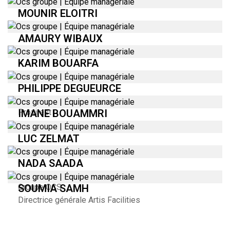
MOUNIR ELOITRI
Directeur Administratif et Financier - Maroc
AMAURY WIBAUX
Directeur du Capital Humain Groupe
KARIM BOUARFA
Directeur des Achats - Maroc
PHILIPPE DEGUEURCE
Directeur des Exploitations - Ansamble maroc &
IMANE BOUAMMRI
Proxirest
Directrice QHSE GROUPE
LUC ZELMAT
Consultant – Direction des Approvisionnements
NADA SAADA
Directrice du Contrôle de Gestion et du FP&A du
SOUMIA SAMH
Groupe OCS
Directrice générale Artis Facilities