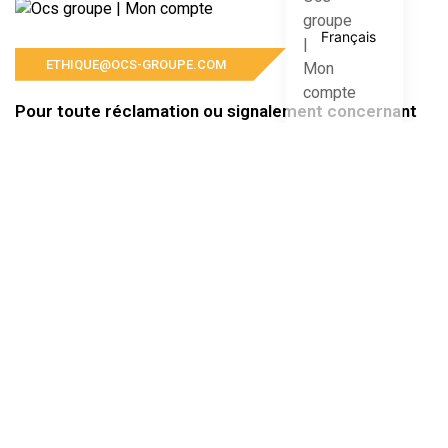
Français
ETHIQUE@OCS-GROUPE.COM
Pour toute réclamation ou signalement concernant
le Groupe OCS et ses filiales, veuillez nous contacter
à l’adresse suivante
ADRESSE DE L’ENTREPRISE
Mail to:
contact@ocs-groupe.com