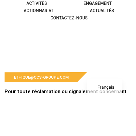
ACTIVITÉS
ENGAGEMENT
ACTIONNARIAT
ACTUALITÉS
CONTACTEZ-NOUS
English
ETHIQUE@OCS-GROUPE.COM
Français
Pour toute réclamation ou signalement concernant
le Groupe OCS et ses filiales, veuillez nous contacter
à l’adresse suivante