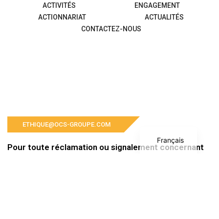
ACTIVITÉS
ENGAGEMENT
ACTIONNARIAT
ACTUALITÉS
CONTACTEZ-NOUS
English
ETHIQUE@OCS-GROUPE.COM
Français
Pour toute réclamation ou signalement concernant
le Groupe OCS et ses filiales, veuillez nous contacter
à l’adresse suivante