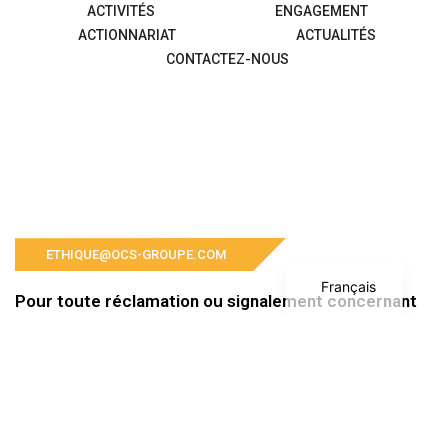
ACTIVITÉS
ENGAGEMENT
ACTIONNARIAT
ACTUALITÉS
CONTACTEZ-NOUS
English
ETHIQUE@OCS-GROUPE.COM
Français
Pour toute réclamation ou signalement concernant
le Groupe OCS et ses filiales, veuillez nous contacter
à l’adresse suivante