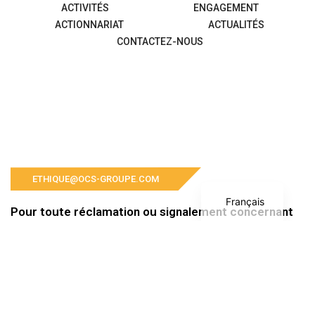
ACTIVITÉS
ENGAGEMENT
ACTIONNARIAT
ACTUALITÉS
CONTACTEZ-NOUS
English
ETHIQUE@OCS-GROUPE.COM
Français
Pour toute réclamation ou signalement concernant
le Groupe OCS et ses filiales, veuillez nous contacter
à l’adresse suivante