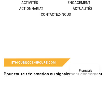
ACTIVITÉS
ENGAGEMENT
ACTIONNARIAT
ACTUALITÉS
CONTACTEZ-NOUS
English
ETHIQUE@OCS-GROUPE.COM
Français
Pour toute réclamation ou signalement concernant
le Groupe OCS et ses filiales, veuillez nous contacter
à l’adresse suivante